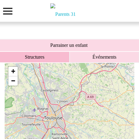
>
>
>
Accueil
Accompagner le handicap
Parrainer un enfant
Liste des structures
Parrainer un enfant
Structures
Événements
+
−