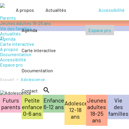
Accompagner le handicap
Petite enfance 0-6 ans
A propos
Actualités
Accessibilité
Enfance 6-12 ans
Adolescence 12-18 ans
Jeunes adultes 18-25 ans
Vie des familles
Agenda
Espace pro
Actualités
Agenda
Carte interactive
A propos
Carte interactive
Documentation
Accessibilité
Espace pro
Documentation
>
Accueil
Adolescence
Contact
Futurs
Petite
Enfance
Jeunes
Vie
Adolescence
parents
enfance
6-12 ans
adultes
des
12-18
0-6 ans
18-25
familles
ans
ans