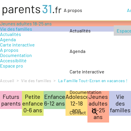
Accompagner le handicap
Petite enfance 0-6 ans
A propos
Ac
Enfance 6-12 ans
Adolescence 12-18 ans
Jeunes adultes 18-25 ans
Vie des familles
Actualités
Espace
Actualités
Agenda
Carte interactive
A propos
Agenda
Documentation
Accessibilité
Espace pro
Carte interactive
>
>
Accueil
Vie des familles
La Famille Tout-Ecran en vacances !
Documentation
Futurs
Petite
Enfance
Adolescence
Jeunes
Vie
parents
enfance
6-12 ans
12-18
adultes
des
0-6 ans
ans
18-25
familles
Contact
ans