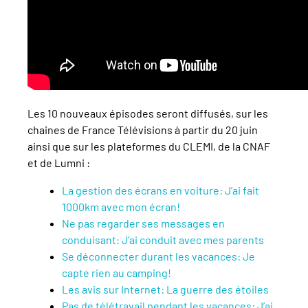
Les 10 nouveaux épisodes seront diffusés, sur les
chaines de France Télévisions à partir du 20 juin
ainsi que sur les plateformes du CLEMI, de la CNAF
et de Lumni :
La gestion des écrans en voiture: J’ai fait
1000km avec mon écran!
Ne pas regarder ses messages en
conduisant: J’ai conduit avec mes parents
Se déconnecter durant les vacances: Je
capte rien au camping!
Les avis sur Internet: La guerre des étoiles
Pas de télétravail pendant les vacances: J’ai