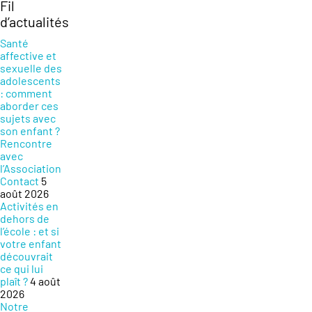
Fil
d’actualités
Santé
affective et
sexuelle des
adolescents
: comment
aborder ces
sujets avec
son enfant ?
Rencontre
avec
l’Association
Contact
5
août 2026
Activités en
dehors de
l’école : et si
votre enfant
découvrait
ce qui lui
plaît ?
4 août
2026
Notre