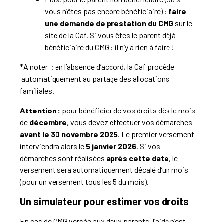
vous
n’êtes
pas encore bénéficiaire) :
faire
une demande de
prestation
du CMG
sur le
site de la Caf. Si vous êtes le parent déjà
bénéficiaire du CMG : il n’y a rien à faire !
*A noter : en
l’absence
d’accord, la Caf procède
automatiquement au partage des allocations
familiales.
Attention :
pour bénéficier de vos droits dès le mois
de
décembre
, vous devez effectuer vos démarches
avant le 30 novembre 2025
. Le premier versement
interviendra alors le
5 janvier 2026
. Si vos
démarches sont réalisées
après cette date
, le
versement sera automatiquement décalé d’un mois
(pour un versement tous les 5 du mois).
Un simulateur pour estimer vos droits
En cas de CMG versée aux deux parents, l’aide n’est