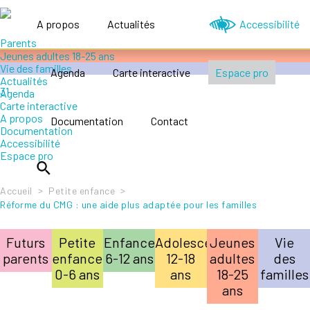
Accompagner le handicap
Petite enfance 0-6 ans
A propos
Actualités
Accessibilité
Enfance 6-12 ans
Adolescence 12-18 ans
Jeunes adultes 18-25 ans
Vie des familles
Agenda
Carte interactive
Espace pro
Actualités
Agenda
Carte interactive
A propos
Documentation
Contact
Documentation
Accessibilité
Espace pro
>
>
Accueil
Petite enfance
Réforme du CMG : une aide plus adaptée pour les familles
Futurs
Petite
Enfance
Adolescence
Jeunes
Vie
parents
enfance
6-12 ans
12-18
adultes
des
0-6 ans
ans
18-25
familles
ans