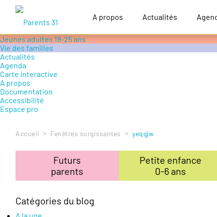
Accompagner le handicap
Petite enfance 0-6 ans
A propos
Actualités
Agen
Enfance 6-12 ans
Adolescence 12-18 ans
Jeunes adultes 18-25 ans
Vie des familles
Actualités
Agenda
Carte interactive
A propos
Documentation
Accessibilité
Espace pro
>
>
Accueil
Fenêtres surgissantes
yeqgjw
Futurs
Petite enfance
parents
0-6 ans
Catégories du blog
A la une