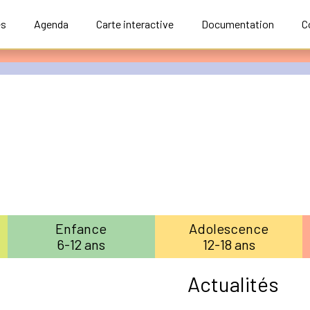
és
Agenda
Carte interactive
Documentation
C
Enfance
Adolescence
6-12 ans
12-18 ans
Actualités