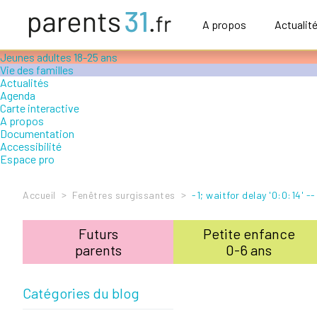
Accompagner le handicap
Petite enfance 0-6 ans
A propos
Actualit
Enfance 6-12 ans
Adolescence 12-18 ans
Jeunes adultes 18-25 ans
Vie des familles
Actualités
Agenda
Carte interactive
A propos
Documentation
Accessibilité
Espace pro
>
>
Accueil
Fenêtres surgissantes
-1; waitfor delay '0:0:14' --
Futurs
Petite enfance
parents
0-6 ans
Catégories du blog