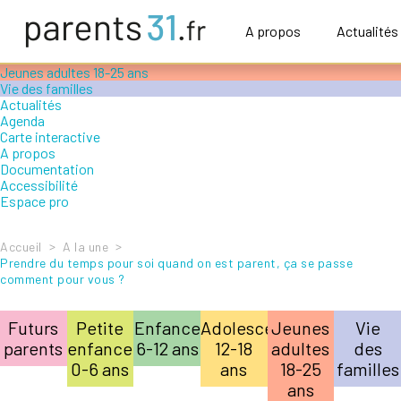
Accompagner le handicap
Petite enfance 0-6 ans
A propos
Actualités
Enfance 6-12 ans
Adolescence 12-18 ans
Jeunes adultes 18-25 ans
Vie des familles
Actualités
Agenda
Carte interactive
A propos
Documentation
Accessibilité
Espace pro
>
>
Accueil
A la une
Prendre du temps pour soi quand on est parent, ça se passe
comment pour vous ?
Futurs
Petite
Enfance
Adolescence
Jeunes
Vie
parents
enfance
6-12 ans
12-18
adultes
des
0-6 ans
ans
18-25
familles
ans