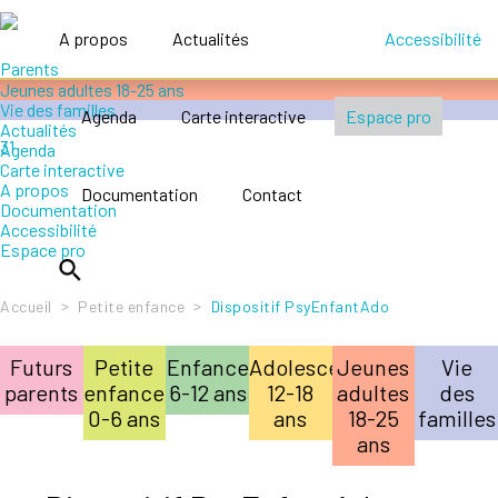
Accompagner le handicap
Petite enfance 0-6 ans
A propos
Actualités
Accessibilité
Enfance 6-12 ans
Adolescence 12-18 ans
Jeunes adultes 18-25 ans
Vie des familles
Agenda
Carte interactive
Espace pro
Actualités
Agenda
Carte interactive
A propos
Documentation
Contact
Documentation
Accessibilité
Espace pro
>
>
Accueil
Petite enfance
Dispositif PsyEnfantAdo
Futurs
Petite
Enfance
Adolescence
Jeunes
Vie
parents
enfance
6-12 ans
12-18
adultes
des
0-6 ans
ans
18-25
familles
ans