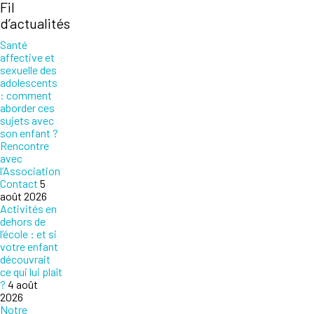
Fil
d’actualités
Santé
affective et
sexuelle des
adolescents
: comment
aborder ces
sujets avec
son enfant ?
Rencontre
avec
l’Association
Contact
5
août 2026
Activités en
dehors de
l’école : et si
votre enfant
découvrait
ce qui lui plaît
?
4 août
2026
Notre