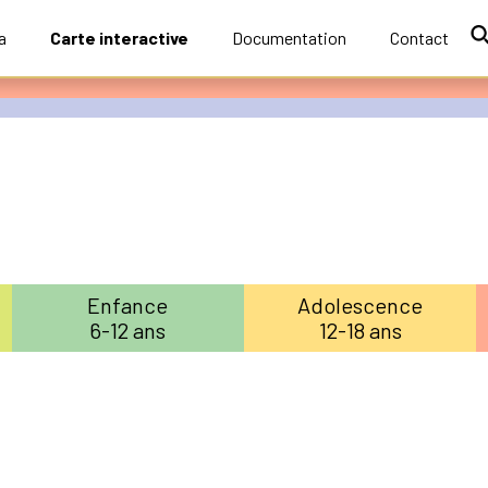
a
Carte interactive
Documentation
Contact
Enfance
Adolescence
6-12 ans
12-18 ans