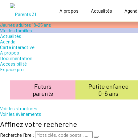
Accompagner le handicap
Petite enfance 0-6 ans
A propos
Actualités
Agend
Enfance 6-12 ans
Adolescence 12-18 ans
Jeunes adultes 18-25 ans
Vie des familles
Actualités
Agenda
Carte interactive
A propos
Documentation
Accessibilité
Espace pro
Futurs
Petite enfance
parents
0-6 ans
Voir les structures
+
Voir les évènements
Affinez votre recherche
−
Recherche libre :