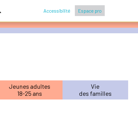
Accessibilité
Espace pro
Jeunes adultes
Vie
18-25 ans
des familles
Leaflet
| ©
OpenStreetMap
contributors