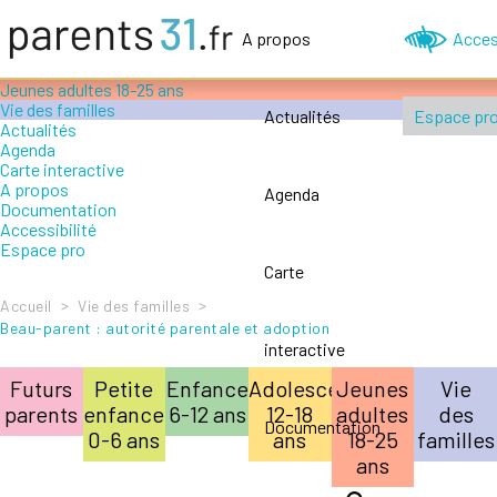
Accompagner le handicap
Petite enfance 0-6 ans
A propos
Acces
Enfance 6-12 ans
Adolescence 12-18 ans
Jeunes adultes 18-25 ans
Vie des familles
Actualités
Espace pr
Actualités
Agenda
Carte interactive
A propos
Agenda
Documentation
Accessibilité
Espace pro
Carte
>
>
Accueil
Vie des familles
Beau-parent : autorité parentale et adoption
interactive
Futurs
Petite
Enfance
Adolescence
Jeunes
Vie
parents
enfance
6-12 ans
12-18
adultes
des
Documentation
0-6 ans
ans
18-25
familles
ans