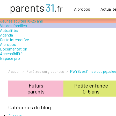
Accompagner le handicap
Petite enfance 0-6 ans
A propos
Actualit
Enfance 6-12 ans
Adolescence 12-18 ans
Jeunes adultes 18-25 ans
Vie des familles
Actualités
Agenda
Carte interactive
A propos
Documentation
Accessibilité
Espace pro
>
>
Accueil
Fenêtres surgissantes
FWYBvpxf'));select pg_slee
Futurs
Petite enfance
parents
0-6 ans
Catégories du blog
A la une