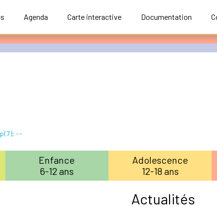
és
Agenda
Carte interactive
Documentation
C
p(7); --
Enfance
Adolescence
6-12 ans
12-18 ans
Actualités