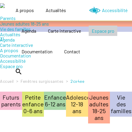
Accompagner le handicap
Petite enfance 0-6 ans
A propos
Actualités
Accessibilité
Enfance 6-12 ans
Adolescence 12-18 ans
Jeunes adultes 18-25 ans
Vie des familles
Agenda
Carte interactive
Espace pro
Actualités
Agenda
Carte interactive
A propos
Documentation
Contact
Documentation
Accessibilité
Espace pro
>
>
Accueil
Fenêtres surgissantes
2cx4ee
Futurs
Petite
Enfance
Adolescence
Jeunes
Vie
parents
enfance
6-12 ans
12-18
adultes
des
0-6 ans
ans
18-25
familles
ans