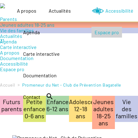
Accompagner le handicap
Petite enfance 0-6 ans
A propos
Actualités
Accessibilité
Enfance 6-12 ans
Adolescence 12-18 ans
Jeunes adultes 18-25 ans
Vie des familles
Agenda
Espace pro
Actualités
Agenda
Carte interactive
A propos
Carte interactive
Documentation
Accessibilité
Espace pro
Documentation
>
Accueil
Promeneur du Net - Club de Prévention Bagatelle
Contact
Futurs
Petite
Enfance
Adolescence
Jeunes
Vie
parents
enfance
6-12 ans
12-18
adultes
des
0-6 ans
ans
18-25
familles
ans
Leaflet
| ©
OpenStreetMap
contributors