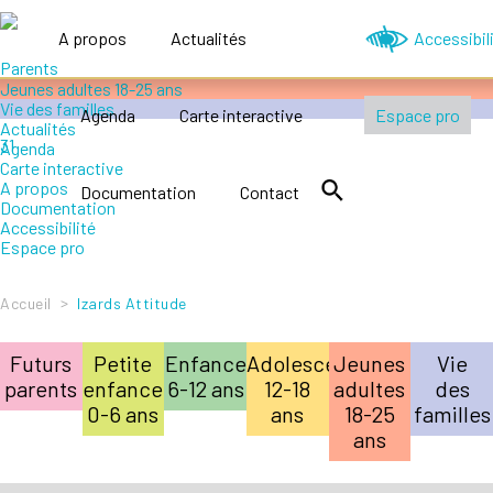
Accompagner le handicap
Petite enfance 0-6 ans
A propos
Actualités
Accessibil
Enfance 6-12 ans
Adolescence 12-18 ans
Jeunes adultes 18-25 ans
Vie des familles
Agenda
Carte interactive
Espace pro
Actualités
Agenda
Carte interactive
A propos
Documentation
Contact
Documentation
Accessibilité
Espace pro
>
Accueil
Izards Attitude
Futurs
Petite
Enfance
Adolescence
Jeunes
Vie
parents
enfance
6-12 ans
12-18
adultes
des
0-6 ans
ans
18-25
familles
ans