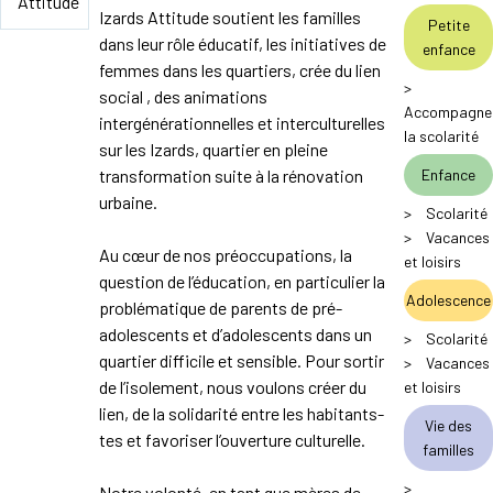
Izards Attitude soutient les familles
Petite
dans leur rôle éducatif, les initiatives de
enfance
femmes dans les quartiers, crée du lien
>
social , des animations
Accompagne
intergénérationnelles et interculturelles
la scolarité
sur les Izards, quartier en pleine
transformation suite à la rénovation
Enfance
urbaine.
>
Scolarité
>
Vacances
Au cœur de nos préoccupations, la
et loisirs
question de l’éducation, en particulier la
Adolescence
problématique de parents de pré-
adolescents et d’adolescents dans un
>
Scolarité
quartier difficile et sensible. Pour sortir
>
Vacances
de l’isolement, nous voulons créer du
et loisirs
lien, de la solidarité entre les habitants-
Vie des
tes et favoriser l’ouverture culturelle.
familles
>
Notre volonté, en tant que mères de