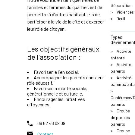
Séparation
familles et femmes du quartier, est de
>
Violences
permettre à d’autres habitant-e-s de
>
Deuil
participer à la vie de la cité et d’exercer
leur rôle de citoyen.
Types
d’évènemen
Les objectifs généraux
>
Activité
de l'association :
enfants
>
Activité
parents
Favoriser le lien social,
Accompagner les parents dans leur
>
Activité
rôle éducatif,
parents/enfa
Favoriser la mixité sociale,
>
générationnelle et culturelle,
Conférence/
Encourager les initiatives
citoyennes.
parents
>
Groupe
de paroles
06 62 46 08 08
parents
>
Groupe
Contact