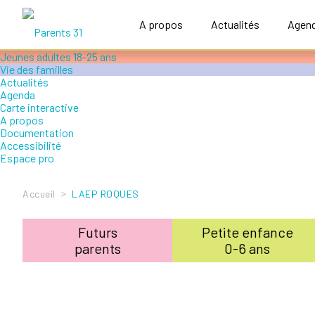
Accompagner le handicap
Petite enfance 0-6 ans
A propos
Actualités
Agen
Enfance 6-12 ans
Adolescence 12-18 ans
Jeunes adultes 18-25 ans
Vie des familles
Actualités
Agenda
Carte interactive
A propos
Documentation
Accessibilité
Espace pro
>
Accueil
LAEP ROQUES
Futurs
Petite enfance
parents
0-6 ans