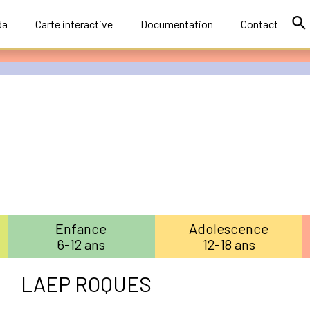
da
Carte interactive
Documentation
Contact
Enfance
Adolescence
6-12 ans
12-18 ans
LAEP ROQUES