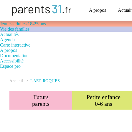
Accompagner le handicap
Petite enfance 0-6 ans
A propos
Actuali
Enfance 6-12 ans
Adolescence 12-18 ans
Jeunes adultes 18-25 ans
Vie des familles
Actualités
Agenda
Carte interactive
A propos
Documentation
Accessibilité
Espace pro
>
Accueil
LAEP ROQUES
Futurs
Petite enfance
parents
0-6 ans