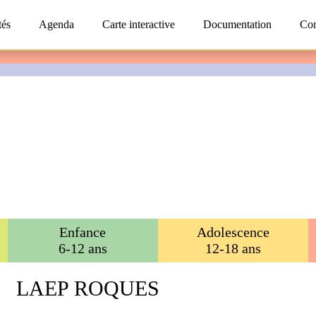
tés
Agenda
Carte interactive
Documentation
Con
Enfance
Adolescence
6-12 ans
12-18 ans
LAEP ROQUES