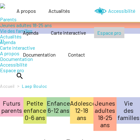
Accompagner le handicap
Petite enfance 0-6 ans
A propos
Actualités
Accessibilité
Enfance 6-12 ans
Adolescence 12-18 ans
Jeunes adultes 18-25 ans
Vie des familles
Agenda
Carte interactive
Espace pro
Actualités
Agenda
Carte interactive
A propos
Documentation
Contact
Documentation
Accessibilité
Espace pro
>
Accueil
Laep Bouloc
Futurs
Petite
Enfance
Adolescence
Jeunes
Vie
parents
enfance
6-12 ans
12-18
adultes
des
0-6 ans
ans
18-25
familles
ans