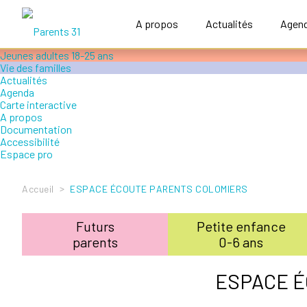
Accompagner le handicap
Petite enfance 0-6 ans
A propos
Actualités
Agen
Enfance 6-12 ans
Adolescence 12-18 ans
Jeunes adultes 18-25 ans
Vie des familles
Actualités
Agenda
Carte interactive
A propos
Documentation
Accessibilité
Espace pro
>
Accueil
ESPACE ÉCOUTE PARENTS COLOMIERS
Futurs
Petite enfance
parents
0-6 ans
ESPACE É