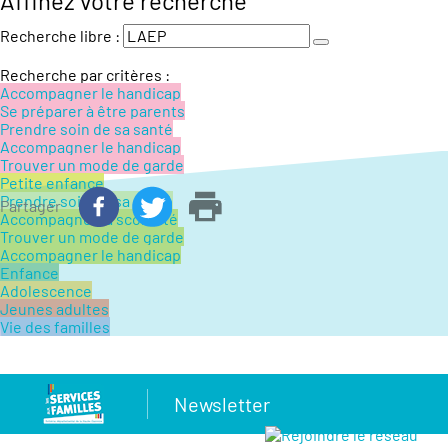
Affinez votre recherche
Recherche libre :
Recherche par critères :
Accompagner le handicap
Se préparer à être parents
Prendre soin de sa santé
Accompagner le handicap
Trouver un mode de garde
Petite enfance
Prendre soin de sa santé
Partager
Accompagner la scolarité
Trouver un mode de garde
Accompagner le handicap
Enfance
Adolescence
Jeunes adultes
Vie des familles
Newsletter